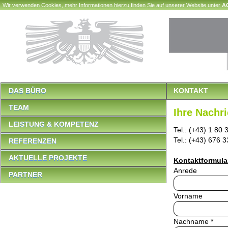
Wir verwenden Cookies, mehr Informationen hierzu finden Sie auf unserer Website unter
A
DAS BÜRO
KONTAKT
TEAM
Ihre Nachr
LEISTUNG & KOMPETENZ
Tel.: (+43) 1 80 
Tel.: (+43) 676 
REFERENZEN
AKTUELLE PROJEKTE
Kontaktformula
Anrede
PARTNER
Vorname
Nachname *