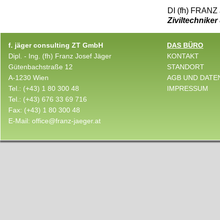
DI (fh) FRANZ 
Ziviltechnike
f. jäger consulting ZT GmbH
DAS BÜRO
Dipl. - Ing. (fh) Franz Josef Jäger
KONTAKT
Gütenbachstraße 12
STANDORT
A-1230 Wien
AGB UND DATE
Tel.:
(+43) 1 80 300 48
IMPRESSUM
Tel.:
(+43) 676 33 69 716
Fax:
(+43) 1 80 300 48
E-Mail:
office@franz-jaeger.at