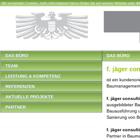
Wir verwenden Cookies, mehr Informationen hierzu finden Sie auf unserer Website unter
A
DAS BÜRO
DAS BÜRO
TEAM
f. jäger c
LEISTUNG & KOMPETENZ
ist ein kundenor
Baumanagement
REFERENZEN
AKTUELLE PROJEKTE
f. jäger consu
ausgebildeter Ba
PARTNER
Bauausführung un
Sanierung von 
f. jäger consu
Partner in Baum