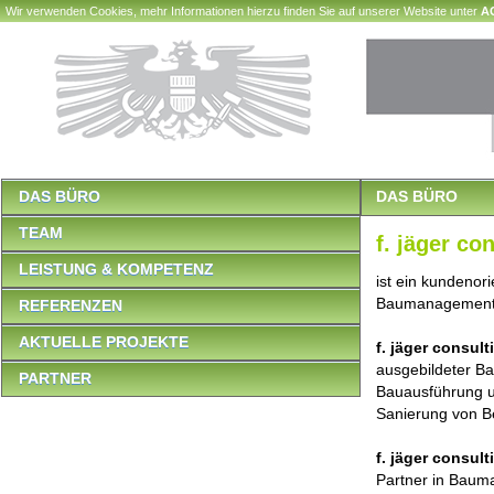
Wir verwenden Cookies, mehr Informationen hierzu finden Sie auf unserer Website unter
A
DAS BÜRO
DAS BÜRO
TEAM
f. jäger c
LEISTUNG & KOMPETENZ
ist ein kundenor
Baumanagement
REFERENZEN
AKTUELLE PROJEKTE
f. jäger consu
ausgebildeter Ba
PARTNER
Bauausführung un
Sanierung von 
f. jäger consu
Partner in Baum