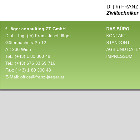
DI (fh) FRANZ 
Ziviltechnike
f. jäger consulting ZT GmbH
DAS BÜRO
Dipl. - Ing. (fh) Franz Josef Jäger
KONTAKT
Gütenbachstraße 12
STANDORT
A-1230 Wien
AGB UND DATE
Tel.:
(+43) 1 80 300 48
IMPRESSUM
Tel.:
(+43) 676 33 69 716
Fax:
(+43) 1 80 300 48
E-Mail:
office@franz-jaeger.at