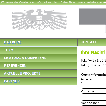
Wir verwenden Cookies, mehr Informationen hierzu finden Sie auf unserer Website unter
A
DAS BÜRO
KONTAKT
TEAM
Ihre Nachr
LEISTUNG & KOMPETENZ
Tel.: (+43) 1 80 
Tel.: (+43) 676 
REFERENZEN
AKTUELLE PROJEKTE
Kontaktformula
Anrede
PARTNER
Vorname
Nachname *