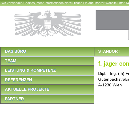
Wir verwenden Cookies, mehr Informationen hierzu finden Sie auf unserer Website unter
A
DAS BÜRO
STANDORT
TEAM
f. jäger c
LEISTUNG & KOMPETENZ
Dipl. - Ing. (fh)
Gütenbachstraß
REFERENZEN
A-1230 Wien
AKTUELLE PROJEKTE
PARTNER